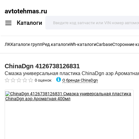
avtotehmas.ru
Каталоги
ЛК
Каталоги групп
Ред.каталоги
Wh-каталоги
Carbase
Сторонние к
ChinaDgn
4126738126831
Смазка универсальная пластика ChinaDgn аэр Ароматна
О бренде ChinaDgn
0 оценок