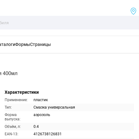
аталоги
Формы
Страницы
я 400мл
Характеристики
Применение:
пластик
Тип:
Смазка универсальная
Форма
аэрозоль
выпуска:
Объём, л:
0.4
EAN-13:
4126738126831