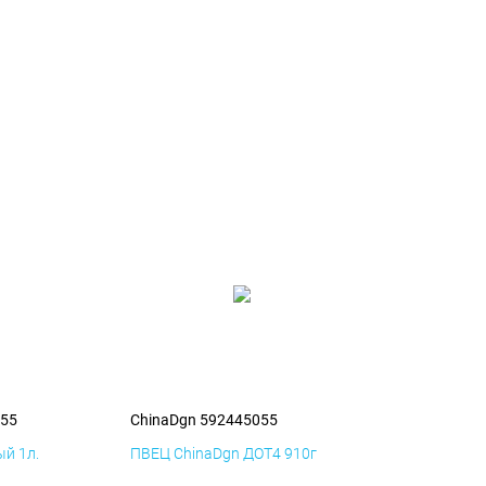
055
ChinaDgn 592445055
й 1л.
ПВЕЦ ChinaDgn ДОТ4 910г