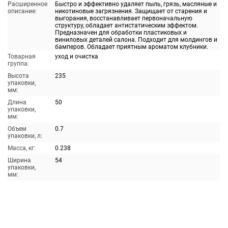
Расширенное
Быстро и эффективно удаляет пыль, грязь, масляные и
описание:
никотиновые загрязнения. Защищает от старения и
выгорания, восстанавливает первоначальную
структуру, обладает антистатическим эффектом.
Предназначен для обработки пластиковых и
виниловых деталей салона. Подходит для молдингов и
бамперов. Обладает приятным ароматом клубники.
Товарная
уход и очистка
группа:
Высота
235
упаковки,
мм:
Длина
50
упаковки,
мм:
Объем
0.7
упаковки, л:
Масса, кг:
0.238
Ширина
54
упаковки,
мм: