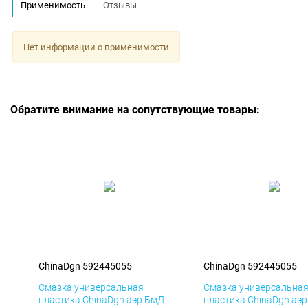
Применимость
Отзывы
Нет информации о применимости
Обратите внимание на сопутствующие товары:
ChinaDgn 592445055
ChinaDgn 592445055
Смазка универсальная
Смазка универсальна
пластика ChinaDgn аэр БмД
пластика ChinaDgn аэ