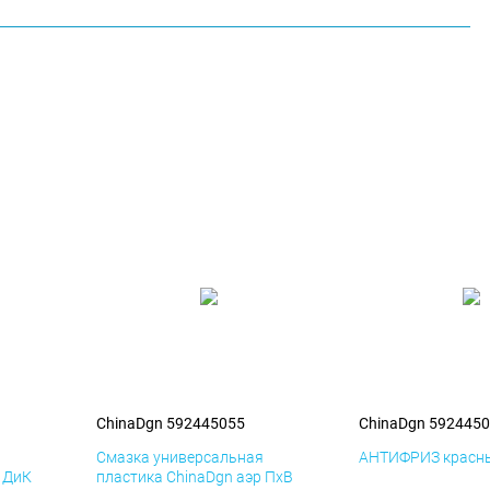
ChinaDgn 592445055
ChinaDgn 592445
я
Смазка универсальная
АНТИФРИЗ красны
р ДиК
пластика ChinaDgn аэр ПхВ