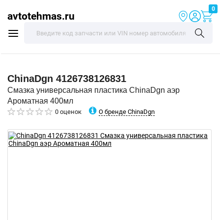
0
avtotehmas.ru
ChinaDgn
4126738126831
Смазка универсальная пластика ChinaDgn аэр
Ароматная 400мл
О бренде ChinaDgn
0 оценок