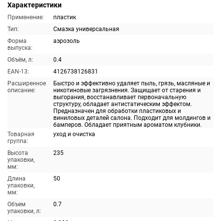
Характеристики
Применение:
пластик
Тип:
Смазка универсальная
Форма
аэрозоль
выпуска:
Объём, л:
0.4
EAN-13:
4126738126831
Расширенное
Быстро и эффективно удаляет пыль, грязь, масляные и
описание:
никотиновые загрязнения. Защищает от старения и
выгорания, восстанавливает первоначальную
структуру, обладает антистатическим эффектом.
Предназначен для обработки пластиковых и
виниловых деталей салона. Подходит для молдингов и
бамперов. Обладает приятным ароматом клубники.
Товарная
уход и очистка
группа:
Высота
235
упаковки,
мм:
Длина
50
упаковки,
мм:
Объем
0.7
упаковки, л: