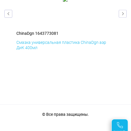
ChinaDgn 1643773081
Chi
Смазка универсальная пластика ChinaDgn аэр
Сма
ДиК 400мл
ПхВ
© Все права защищены.