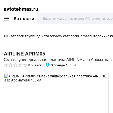
avtotehmas.ru
Каталоги
ЛК
Каталоги групп
Ред.каталоги
Wh-каталоги
Carbase
Сторонние к
AIRLINE
APRM05
Смазка универсальная пластика AIRLINE аэр Ароматная
О бренде AIRLINE
0 оценок