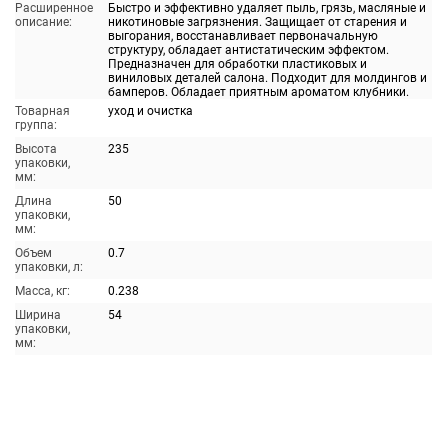
Расширенное
Быстро и эффективно удаляет пыль, грязь, масляные и
описание:
никотиновые загрязнения. Защищает от старения и
выгорания, восстанавливает первоначальную
структуру, обладает антистатическим эффектом.
Предназначен для обработки пластиковых и
виниловых деталей салона. Подходит для молдингов и
бамперов. Обладает приятным ароматом клубники.
Товарная
уход и очистка
группа:
Высота
235
упаковки,
мм:
Длина
50
упаковки,
мм:
Объем
0.7
упаковки, л:
Масса, кг:
0.238
Ширина
54
упаковки,
мм: