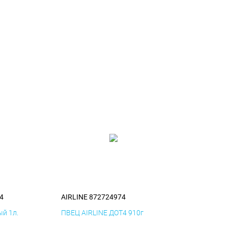
4
AIRLINE 872724974
й 1л.
ПВЕЦ AIRLINE ДОТ4 910г