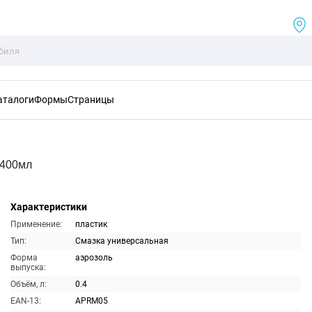
аталоги
Формы
Страницы
 400мл
Характеристики
Применение:
пластик
Тип:
Смазка универсальная
Форма
аэрозоль
выпуска:
Объём, л:
0.4
EAN-13:
APRM05