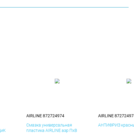
AIRLINE 872724974
AIRLINE 87272497
я
Смазка универсальная
АНТИФРИЗ красны
ДиК
пластика AIRLINE аэр ПхВ