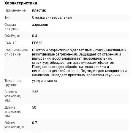
Характеристики
Применение:
пластик
Тип:
Смазка универсальная
Форма
аэрозоль
выпуска:
Объём, л:
0.4
EAN-13:
EB620
Расширенное
Быстро и эффективно удаляет пыль, грязь, масляные и
описание:
никотиновые загрязнения. Защищает от старения и
выгорания, восстанавливает первоначальную
структуру, обладает антистатическим эффектом.
Предназначен для обработки пластиковых и
виниловых деталей салона. Подходит для молдингов и
бамперов. Обладает приятным ароматом клубники.
Товарная
уход и очистка
группа:
Высота
235
упаковки,
мм:
Длина
50
упаковки,
мм:
Объем
0.7
упаковки, л: