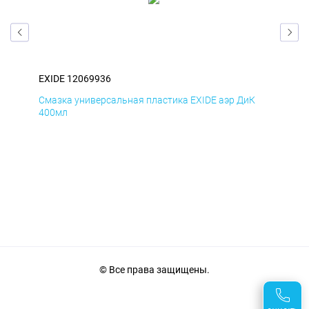
EXIDE 12069936
EXI
Д
Смазка универсальная пластика EXIDE аэр ДиК
Сма
400мл
40
© Все права защищены.