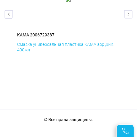
KAMA 2006729387
KA
Д
Смазка универсальная пластика KAMA аэр ДиК
Сма
400мл
40
© Все права защищены.