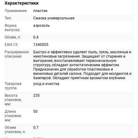
Характеристики
Применение:
пластик
Тип:
Смазка универсальная
Форма
аэрозоль
выпуска:
Объём, л:
0.4
EAN-13:
1340005
Расширенное
Быстро и эффективно удаляет пыль, грязь, масляные и
описание:
никотиновые загрязнения. Защищает от старения и
выгорания, восстанавливает первоначальную
структуру, обладает антистатическим эффектом.
Предназначен для обработки пластиковых и
виниловых деталей салона. Подходит для молдингов и
бамперов. Обладает приятным ароматом клубники.
Товарная
уход и очистка
группа:
Высота
235
упаковки,
мм:
Длина
50
упаковки,
мм:
Объем
0.7
упаковки, л: